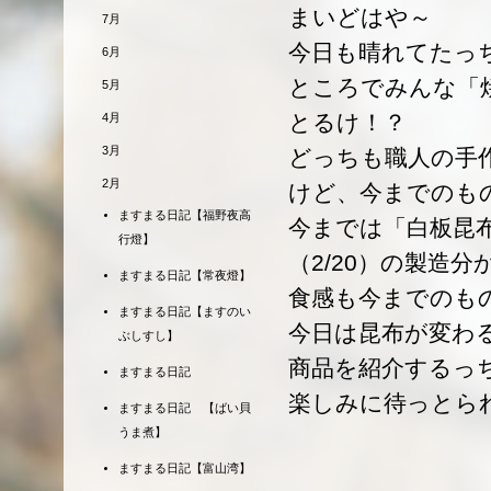
まいどはや～
7月
今日も晴れてたっ
6月
ところでみんな「
5月
とるけ！？
4月
3月
どっちも職人の手
2月
けど、今までのも
ますまる日記【福野夜高
今までは「白板昆
行燈】
（2/20）の製造
ますまる日記【常夜燈】
食感も今までのも
ますまる日記【ますのい
今日は昆布が変わ
ぶしすし】
商品を紹介するっ
ますまる日記
楽しみに待っとら
ますまる日記 【ばい貝
うま煮】
ますまる日記【富山湾】