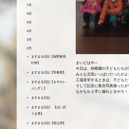
7月
6月
5月
4月
3月
2月
ますまる日記【福野夜高
まいどはや～
行燈】
今日は、幼稚園の子どもたちが
ますまる日記【常夜燈】
みんな元気いっぱいだったがよ
工場見学するときは、子どもた
ますまる日記【ますのい
そして記念に集合写真撮ったが
ぶしすし】
なかなか上手に撮れとるやろ！
ますまる日記
ますまる日記 【ばい貝
うま煮】
ますまる日記【富山湾】