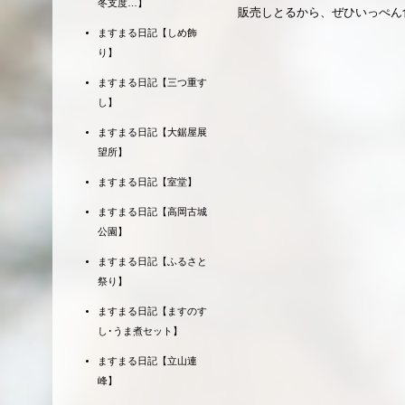
冬支度…】
販売しとるから、ぜひいっぺん
ますまる日記【しめ飾
り】
ますまる日記【三つ重す
し】
ますまる日記【大鋸屋展
望所】
ますまる日記【室堂】
ますまる日記【高岡古城
公園】
ますまる日記【ふるさと
祭り】
ますまる日記【ますのす
し･うま煮セット】
ますまる日記【立山連
峰】