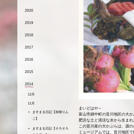
2020
2019
2018
2017
2016
2015
2014
12月
11月
まいどはや～
ますまる日記【加積りん
富山市婦中町の音川地区の大か
ご】
肥沃な土と清涼な水から生まれ
この音川産の大かぶらは、源の
ますまる日記【そろそろ
ミュージアムでは、音川地区で