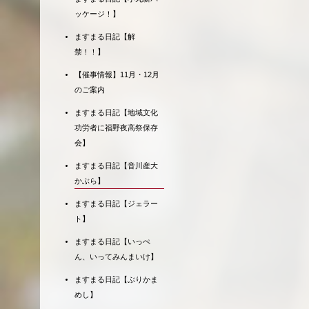
ッケージ！】
ますまる日記【解
禁！！】
【催事情報】11月・12月
のご案内
ますまる日記【地域文化
功労者に福野夜高祭保存
会】
ますまる日記【音川産大
かぶら】
ますまる日記【ジェラー
ト】
ますまる日記【いっぺ
ん、いってみんまいけ】
ますまる日記【ぶりかま
めし】