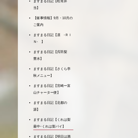
ますまる日記【松茸弁
当】
【催事情報】9月・10月の
ご案内
ますまる日記【凛 -ＲＩ
Ｎ- 】
ますまる日記【呉羽梨
豊水】
ますまる日記【さくら亭
秋メニュー】
ますまる日記【宮崎ー富
山チャーター便】
ますまる日記【北都の
源】
ますまる日記【くれは梨
最中･くれは梨パイ】
ますまる日記【明日は満