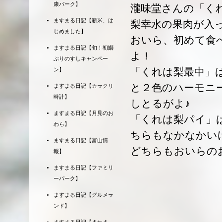
康パーク】
瀧味堂さんの「く
ますまる日記【新米、は
梨幸水の果肉が入
じめました】
おいら、初めて食
ますまる日記【旬！初鰤
よ！
ぶりのすしキャンペー
「くれは梨最中」
ン】
と２色のハーモニ
ますまる日記【カラクリ
時計】
しとるがよ♪
ますまる日記【月見のお
「くれは梨パイ」
わら】
ちらもなかなかい
ますまる日記【富山情
どちらもおいらの
報】
ますまる日記【ファミリ
ーパーク】
ますまる日記【グルメラ
ンド】