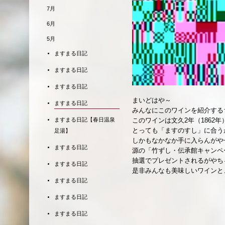
7月
6月
5月
ますまる日記
ますまる日記
ますまる日記
まいどはや～
ますまる日記
みんなにこのワインを紹介する
このワインは文久
2
年（
1862
年
ますまる日記【春日温泉
とっても「ますのすし」に合う
足湯】
しかもなかなか手に入らんがや
ますまる日記
源の「竹ずし・伝承館キャンペ
抽選でプレゼントされるがやち
ますまる日記
是非みんなも美味しいワインと
ますまる日記
ますまる日記
ますまる日記