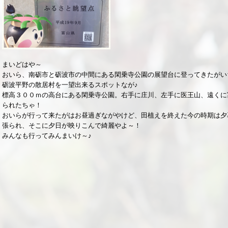
まいどはや～
おいら、南砺市と砺波市の中間にある閑乗寺公園の展望台に登ってきたがい
砺波平野の散居村を一望出来るスポットなが♪
標高３００ｍの高台にある閑乗寺公園。右手に庄川、左手に医王山、遠くに
られたちゃ！
おいらが行って来たがはお昼過ぎながやけど、田植えを終えた今の時期は夕
張られ、そこに夕日が映りこんで綺麗やよ～！
みんなも行ってみんまいけ～♪