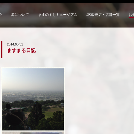
介
源について
ますのすしミュージアム
JR販売店・店舗一覧
お
2014.05.31
ますまる日記