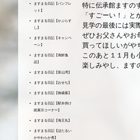
ますまる日記【パンフレ
特に伝承館ますの
ット】
「すごーい！」と
ますまる日記【かぶらす
見学の最後には実
し】
ぜひお父さんやお
ますまる日記【キャンペ
買ってほしいがや
ーン】
このあと１１月も
ますまる日記【海鮮逸
品】
楽しみやし、ます
ますまる日記【富山湾】
ますまる日記【おせち】
ますまる日記【御歳暮】
ますまる日記【駅弁掛け
紙展示コーナー】
ますまる日記【海王丸】
ますまる日記【ほたるい
かやわらか煮】