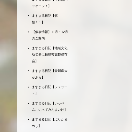
ッケージ！】
ますまる日記【解
禁！！】
【催事情報】11月・12月
のご案内
ますまる日記【地域文化
功労者に福野夜高祭保存
会】
ますまる日記【音川産大
かぶら】
ますまる日記【ジェラー
ト】
ますまる日記【いっぺ
ん、いってみんまいけ】
ますまる日記【ぶりかま
めし】