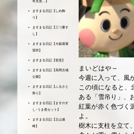
冬支度…】
ますまる日記【しめ飾
り】
ますまる日記【三つ重す
し】
ますまる日記【大鋸屋展
望所】
ますまる日記【室堂】
まいどはや～
ますまる日記【高岡古城
今週に入って、風
公園】
この頃になると、
ますまる日記【ふるさと
祭り】
ある「雪吊り」、
ますまる日記【ますのす
紅葉が赤く色づく
し･うま煮セット】
よ。
ますまる日記【立山連
樹木に支柱を立て
峰】