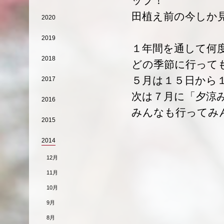
ップ！
田植え前の今しか
2020
2019
１年間を通して何
2018
どの季節に行って
５月は１５日から
2017
次は７月に「夕涼
2016
みんなも行ってみ
2015
2014
12月
11月
10月
9月
8月