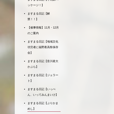
ッケージ！】
ますまる日記【解
禁！！】
【催事情報】11月・12月
のご案内
ますまる日記【地域文化
功労者に福野夜高祭保存
会】
ますまる日記【音川産大
かぶら】
ますまる日記【ジェラー
ト】
ますまる日記【いっぺ
ん、いってみんまいけ】
ますまる日記【ぶりかま
めし】