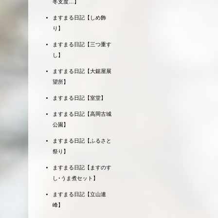
冬支度…】
ますまる日記【しめ飾
り】
ますまる日記【三つ重す
し】
ますまる日記【大鋸屋展
望所】
ますまる日記【室堂】
ますまる日記【高岡古城
公園】
ますまる日記【ふるさと
祭り】
ますまる日記【ますのす
し･うま煮セット】
ますまる日記【立山連
峰】