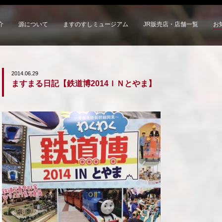
介
源について
ますのすしミュージアム
JR販売店・店舗一覧
お
2014.06.29
ますまる日記【鉄道博2014ＩＮとやま】