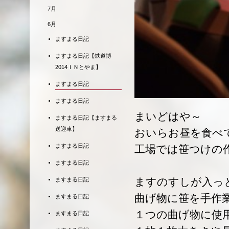
7月
6月
ますまる日記
ますまる日記【鉄道博
2014ＩＮとやま】
ますまる日記
ますまる日記
まいどはや～
ますまる日記【ますまる
送迎車】
おいらお昼を食べ
ますまる日記
工場では笹つけの
ますまる日記
ますのすしが入っ
ますまる日記
曲げ物に笹を手作
ますまる日記
１つの曲げ物に使
ますまる日記