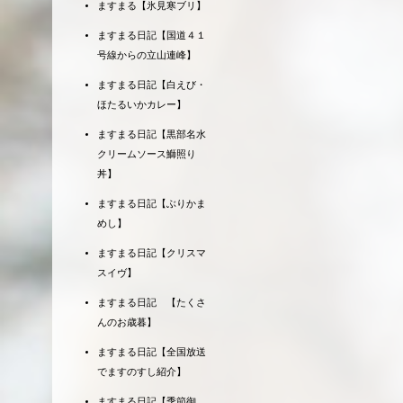
ますまる【氷見寒ブリ】
ますまる日記【国道４１
号線からの立山連峰】
ますまる日記【白えび・
ほたるいかカレー】
ますまる日記【黒部名水
クリームソース鰤照り
丼】
ますまる日記【ぶりかま
めし】
ますまる日記【クリスマ
スイヴ】
ますまる日記 【たくさ
んのお歳暮】
ますまる日記【全国放送
でますのすし紹介】
ますまる日記【季節御