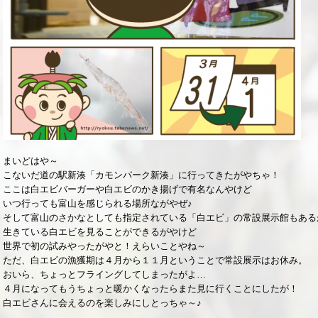
まいどはや～
こないだ道の駅新湊「カモンパーク新湊」に行ってきたがやちゃ！
ここは白エビバーガーや白エビのかき揚げで有名なんやけど
いつ行っても富山を感じられる場所ながやぜ♪
そして富山のさかなとしても指定されている「白エビ」の常設展示館もある
生きている白エビを見ることができるがやけど
世界で初の試みやったがやと！えらいことやね～
ただ、白エビの漁獲期は４月から１１月ということで常設展示はお休み。
おいら、ちょっとフライングしてしまったがよ…
４月になってもうちょっと暖かくなったらまた見に行くことにしたが！
白エビさんに会えるのを楽しみにしとっちゃ～♪