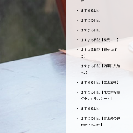
春】
ますまる日記
ますまる日記
ますまる日記
ますまる日記【発見！！】
ますまる日記【鯛かまぼ
こ】
ますまる日記【四季防災館
へ♪】
ますまる日記【立山連峰】
ますまる日記【北陸新幹線
グランクラスシート】
ますまる日記
ますまる日記【富山湾の神
秘ほたるいか】