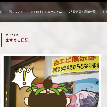
介
源について
ますのすしミュージアム
JR販売店・店舗一覧
お
2014.03.12
ますまる日記