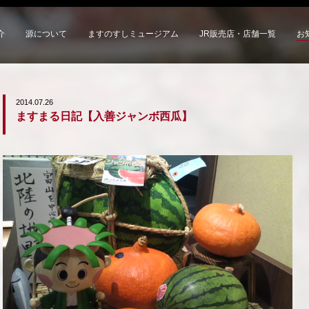
介
源について
ますのすしミュージアム
JR販売店・店舗一覧
お
2014.07.26
ますまる日記【入善ジャンボ西瓜】