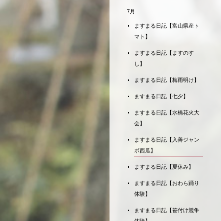
7月
ますまる日記【富山県産ト
マト】
ますまる日記【ますのす
し】
ますまる日記【梅雨明け】
ますまる日記【七夕】
ますまる日記【水橋花火大
会】
ますまる日記【入善ジャン
ボ西瓜】
ますまる日記【夏休み】
ますまる日記【おわら踊り
体験】
ますまる日記【笹付け競争