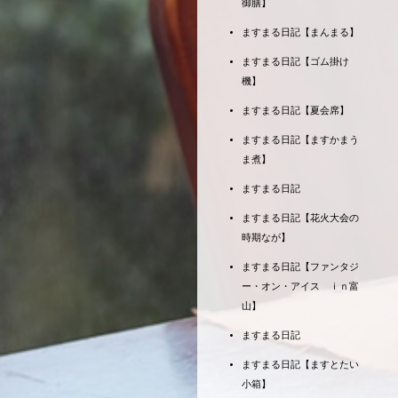
御膳】
ますまる日記【まんまる】
ますまる日記【ゴム掛け
機】
ますまる日記【夏会席】
ますまる日記【ますかまう
ま煮】
ますまる日記
ますまる日記【花火大会の
時期なが】
ますまる日記【ファンタジ
ー・オン・アイス ｉｎ富
山】
ますまる日記
ますまる日記【ますとたい
小箱】