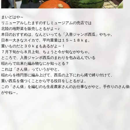
まいどはや～
リニューアルしたますのすしミュージアムの売店では
北陸の地野菜を販売しとるがよ～♪
本日のおすすめは、なんといっても「入善ジャンボ西瓜」やちゃ。
日本一大きなスイカで、平均重量は１５～１８ｋｇ。
重いものだと３０ｋｇもあるがよ～！
７月下旬から８月上旬、ちょうと今が旬ながやちゃ。
ところで、入善ジャンボ西瓜のまわりを包み込んでいる
稲わらで出来た編み物なにか知っとる？
これは「さん俵」っていうがやと。
稲わらを楕円形に編み上げて、西瓜の上下にわら縄で縛り付けて、
重い西瓜を傷つくことから守る役目をしとるがよ。
この「さん俵」を編むのも生産農家さんのお仕事ながやと。手作りのさん俵
がやね～。