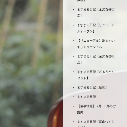
体験】
ますまる日記【金沢百番街
②】
ますまる日記【リニューア
ルオープン】
【リニューアル】源ますの
すしミュージアム
ますまる日記【金沢百番街
店】
ますまる日記【ざるうどん
セット】
ますまる日記【新聞】
ますまる日記
【催事情報】 7月・8月のご
案内
ますまる日記【富山づくし