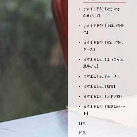
ますまる日記【かがやき
白えび小判】
ますまる日記【中庭の雪景
色】
ますまる日記【富山グラウ
ジーズ】
ますまる日記【ようこそ三
重県から】
ますまる日記【99日！】
ますまる日記【初雪】
ますまる日記【ノドグロ】
ますまる日記【厳選5品セッ
ト】
11月
10月