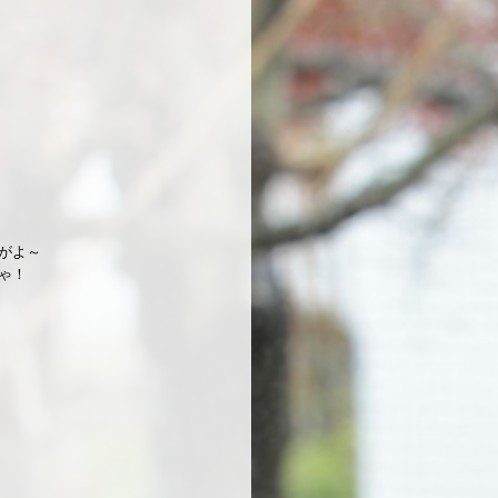
がよ～
ゃ！