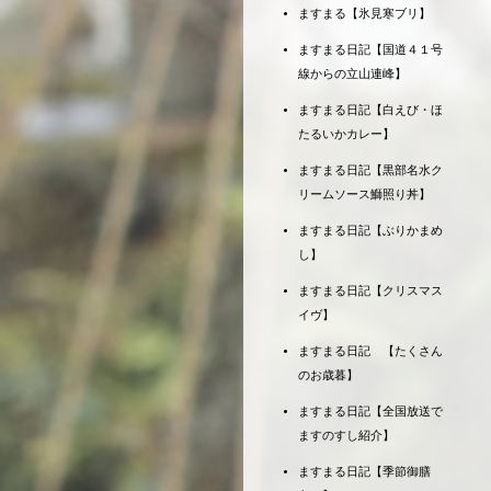
ますまる【氷見寒ブリ】
ますまる日記【国道４１号
線からの立山連峰】
ますまる日記【白えび・ほ
たるいかカレー】
ますまる日記【黒部名水ク
リームソース鰤照り丼】
ますまる日記【ぶりかまめ
し】
ますまる日記【クリスマス
イヴ】
ますまる日記 【たくさん
のお歳暮】
ますまる日記【全国放送で
ますのすし紹介】
ますまる日記【季節御膳