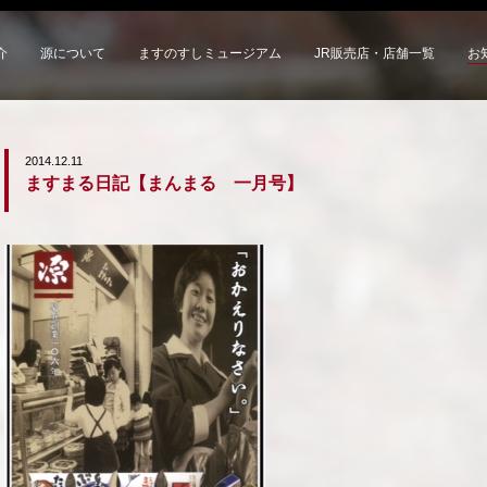
介
源について
ますのすしミュージアム
JR販売店・店舗一覧
お
2014.12.11
ますまる日記【まんまる 一月号】