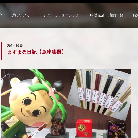
介
源について
ますのすしミュージアム
JR販売店・店舗一覧
お
2014.10.04
ますまる日記【魚津漆器】