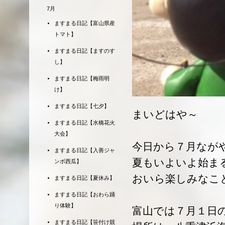
7月
ますまる日記【富山県産
トマト】
ますまる日記【ますのす
し】
ますまる日記【梅雨明
け】
ますまる日記【七夕】
まいどはや～
ますまる日記【水橋花火
大会】
今日から７月なが
ますまる日記【入善ジャ
夏もいよいよ始ま
ンボ西瓜】
おいら楽しみなこ
ますまる日記【夏休み】
ますまる日記【おわら踊
り体験】
富山では７月１日
ますまる日記【笹付け競