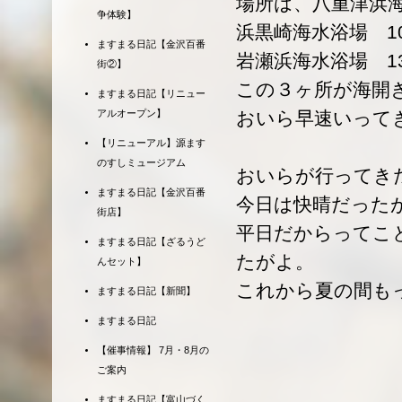
場所は、八重津浜海
争体験】
浜黒崎海水浴場 10
ますまる日記【金沢百番
岩瀬浜海水浴場 13
街②】
この３ヶ所が海開
ますまる日記【リニュー
おいら早速いって
アルオープン】
【リニューアル】源ます
のすしミュージアム
おいらが行ってき
ますまる日記【金沢百番
今日は快晴だった
街店】
平日だからってこ
ますまる日記【ざるうど
たがよ。
んセット】
これから夏の間も
ますまる日記【新聞】
ますまる日記
【催事情報】 7月・8月の
ご案内
ますまる日記【富山づく