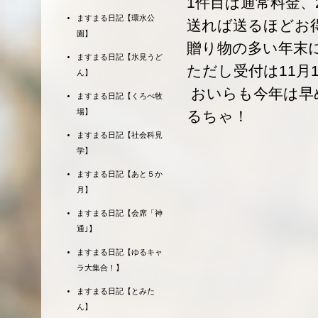
1件目は通常料金、
ますまる日記【環水公
送れば送るほどお
園】
贈り物の多い年末
ますまる日記【氷見うど
ただし受付は11月
ん】
おいらも今年は早
ますまる日記【くろべ牧
場】
るちゃ！
ますまる日記【社会科見
学】
ますまる日記【あと５か
月】
ますまる日記【会席「神
通｣】
ますまる日記【ゆるキャ
ラ大集合！】
ますまる日記【とみた
ん】