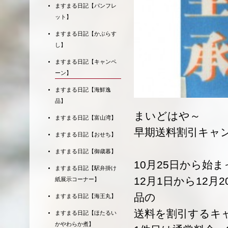
ますまる日記【パンフレ
ット】
ますまる日記【かぶらす
し】
ますまる日記【キャンペ
ーン】
ますまる日記【海鮮逸
品】
まいどはや～
ますまる日記【富山湾】
早期送料割引キャ
ますまる日記【おせち】
ますまる日記【御歳暮】
10月25日から始
ますまる日記【駅弁掛け
12月1日から12
紙展示コーナー】
品の
ますまる日記【海王丸】
送料を割引するキ
ますまる日記【ほたるい
かやわらか煮】