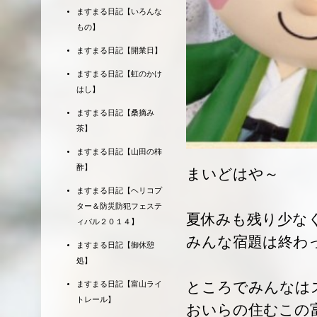
ますまる日記【いろんな
もの】
ますまる日記【開業日】
ますまる日記【虹のかけ
はし】
ますまる日記【桑摘み
茶】
ますまる日記【山田の柿
酢】
まいどはや～
ますまる日記【ヘリコプ
ター＆防災防犯フェステ
夏休みも残り少な
ィバル２０１４】
みんな宿題は終わ
ますまる日記【御休憩
処】
ところでみんなは
ますまる日記【富山ライ
トレール】
おいらの住むこの