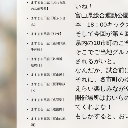
ますまる日記【おわら風
いね！
の盆前夜祭】
富山県総合運動公園
ますまる日記【紙ふうせ
本 18：00キッ
ん】
そして今回が第４
ますまる日記【ｶﾀｰﾚ】
県内の10市町の
ますまる日記【笹付け競
争体験】
そこでご当地グルメ
ますまる日記【鉄道博
されるがいと。
最終日】
なんだか、試合前
ますまる日記【富山米】
それに、各市町の
ますまる日記【夏季取扱
えらい楽しみなが
い】
開催場所はおいら
ますまる日記【呉羽梨】
てくれよな！
ますまる日記【道案内】
もしかすると、お
ますまる日記【富山の地
酒】