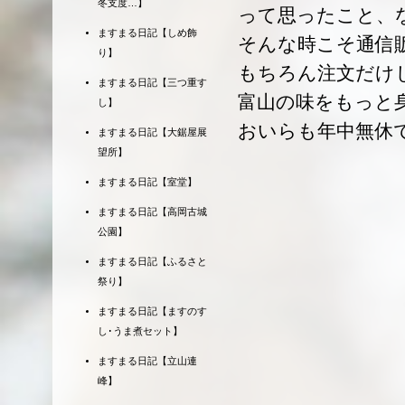
冬支度…】
って思ったこと、
ますまる日記【しめ飾
そんな時こそ通信
り】
もちろん注文だけ
ますまる日記【三つ重す
富山の味をもっと
し】
おいらも年中無休
ますまる日記【大鋸屋展
望所】
ますまる日記【室堂】
ますまる日記【高岡古城
公園】
ますまる日記【ふるさと
祭り】
ますまる日記【ますのす
し･うま煮セット】
ますまる日記【立山連
峰】