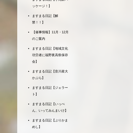
ッケージ！】
ますまる日記【解
禁！！】
【催事情報】11月・12月
のご案内
ますまる日記【地域文化
功労者に福野夜高祭保存
会】
ますまる日記【音川産大
かぶら】
ますまる日記【ジェラー
ト】
ますまる日記【いっぺ
ん、いってみんまいけ】
ますまる日記【ぶりかま
めし】