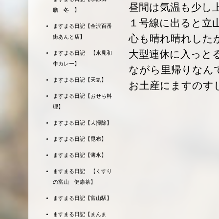
昼間は気温も少し
膳 冬 】
１号線に出ると立
ますまる日記【金沢百番
心も晴れ晴れした
街あんと店】
大型連休に入っと
ますまる日記 【氷見和
牛カレー】
ながら里帰りなん
ますまる日記【天気】
お土産にますのす
ますまる日記【おせち料
理】
ますまる日記【大掃除】
ますまる日記【昆布】
ますまる日記【薄氷】
ますまる日記 【くすり
の富山 健康茶】
ますまる日記【富山駅】
ますまる日記【まんま