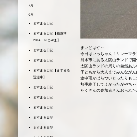
7月
6月
ますまる日記
ますまる日記【鉄道博
2014ＩＮとやま】
まいどはや～
ますまる日記
今日はいっちゃん！リレーマラ
射水市にある太閤山ランドで開
ますまる日記
太閤山ランドの周りの自然あふ
ますまる日記【ますまる
子どもから大人までみんながん
送迎車】
途中雨がぱらついとったりもし
無事終了してよかったがやちゃ
ますまる日記
たくさんの参加者さんおられた
ますまる日記
ますまる日記
ますまる日記
ますまる日記