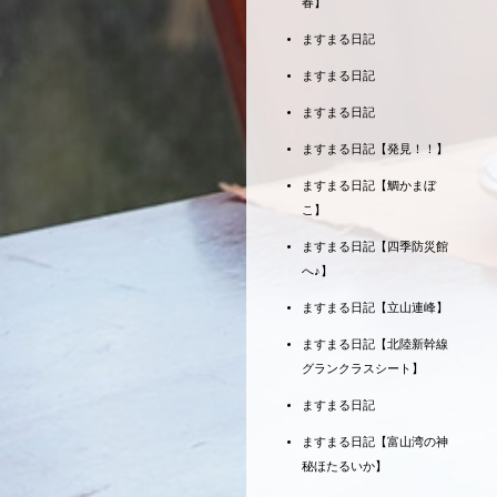
春】
ますまる日記
ますまる日記
ますまる日記
ますまる日記【発見！！】
ますまる日記【鯛かまぼ
こ】
ますまる日記【四季防災館
へ♪】
ますまる日記【立山連峰】
ますまる日記【北陸新幹線
グランクラスシート】
ますまる日記
ますまる日記【富山湾の神
秘ほたるいか】