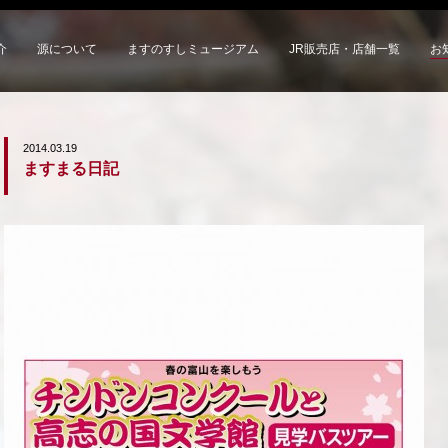
介
源について
ますのすしミュージアム
JR販売店・店舗一覧
お
2014.03.19
ますまる日記