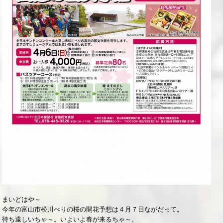
まいどはや～
今年の富山市松川べりの桜の開花予想は４月７日ながだって。
待ち遠しいちゃ～。いよいよ春が来るちゃ～。