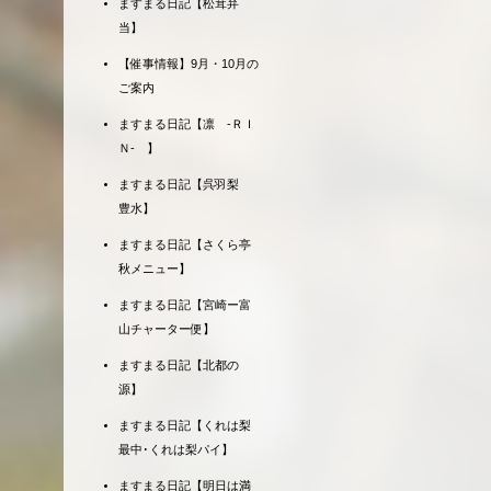
ますまる日記【松茸弁
当】
【催事情報】9月・10月の
ご案内
ますまる日記【凛 -ＲＩ
Ｎ- 】
ますまる日記【呉羽梨
豊水】
ますまる日記【さくら亭
秋メニュー】
ますまる日記【宮崎ー富
山チャーター便】
ますまる日記【北都の
源】
ますまる日記【くれは梨
最中･くれは梨パイ】
ますまる日記【明日は満