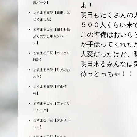
康パーク】
よ！
ますまる日記【新米、は
明日もたくさんの
じめました】
５００人くらい来
ますまる日記【旬！初鰤
この準備はおいら
ぶりのすしキャンペー
が手伝ってくれた
ン】
大変だったけど、
ますまる日記【カラクリ
時計】
明日来るみんなは
ますまる日記【月見のお
待っとっちゃ！！
わら】
ますまる日記【富山情
報】
ますまる日記【ファミリ
ーパーク】
ますまる日記【グルメラ
ンド】