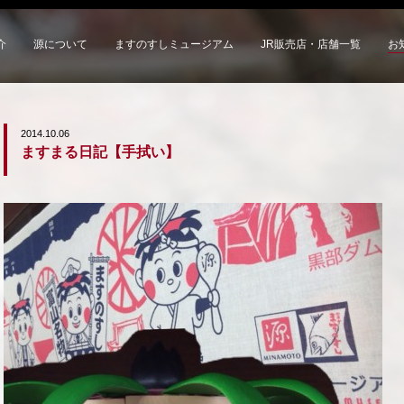
介
源について
ますのすしミュージアム
JR販売店・店舗一覧
お
2014.10.06
ますまる日記【手拭い】