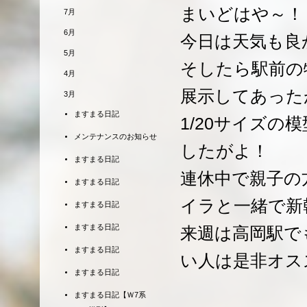
まいどはや～！
7月
6月
今日は天気も良
5月
そしたら駅前の
4月
展示してあった
3月
ますまる日記
1/20サイズ
メンテナンスのお知らせ
したがよ！
ますまる日記
連休中で親子の
ますまる日記
イラと一緒で新
ますまる日記
ますまる日記
来週は高岡駅で
ますまる日記
い人は是非オス
ますまる日記
ますまる日記【Ｗ7系