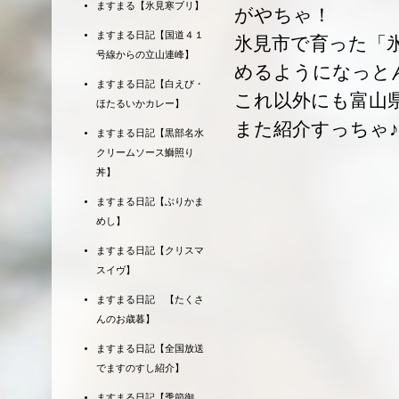
ますまる【氷見寒ブリ】
がやちゃ！
ますまる日記【国道４１
氷見市で育った「
号線からの立山連峰】
めるようになっと
ますまる日記【白えび・
これ以外にも富山
ほたるいかカレー】
また紹介すっちゃ♪
ますまる日記【黒部名水
クリームソース鰤照り
丼】
ますまる日記【ぶりかま
めし】
ますまる日記【クリスマ
スイヴ】
ますまる日記 【たくさ
んのお歳暮】
ますまる日記【全国放送
でますのすし紹介】
ますまる日記【季節御