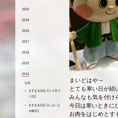
2020
2019
2018
2017
2016
2015
2014
まいどはや～
12月
とても寒い日が続
ますまる日記【１２月３
みんなも気を付け
１日】
今日は寒いときに
ますまる日記【いよいよ
大晦日】
お肉をはじめとす