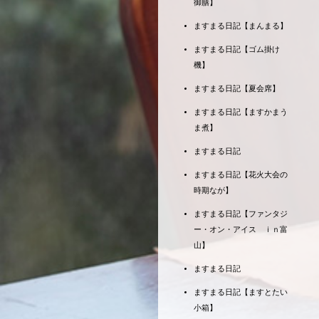
御膳】
ますまる日記【まんまる】
ますまる日記【ゴム掛け
機】
ますまる日記【夏会席】
ますまる日記【ますかまう
ま煮】
ますまる日記
ますまる日記【花火大会の
時期なが】
ますまる日記【ファンタジ
ー・オン・アイス ｉｎ富
山】
ますまる日記
ますまる日記【ますとたい
小箱】