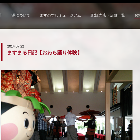
介
源について
ますのすしミュージアム
JR販売店・店舗一覧
お
2014.07.22
ますまる日記【おわら踊り体験】