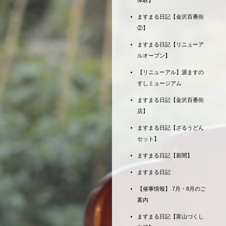
体験】
ますまる日記【金沢百番街
②】
ますまる日記【リニューア
ルオープン】
【リニューアル】源ますの
すしミュージアム
ますまる日記【金沢百番街
店】
ますまる日記【ざるうどん
セット】
ますまる日記【新聞】
ますまる日記
【催事情報】 7月・8月のご
案内
ますまる日記【富山づくし