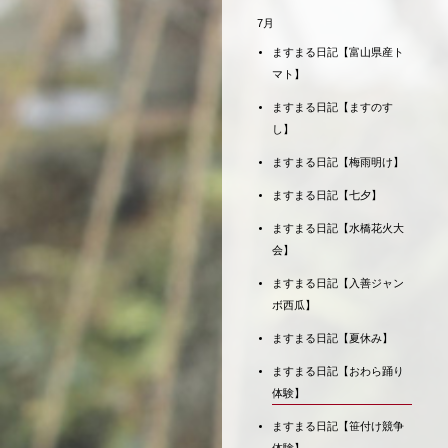
7月
ますまる日記【富山県産ト
マト】
ますまる日記【ますのす
し】
ますまる日記【梅雨明け】
ますまる日記【七夕】
ますまる日記【水橋花火大
会】
ますまる日記【入善ジャン
ボ西瓜】
ますまる日記【夏休み】
ますまる日記【おわら踊り
体験】
ますまる日記【笹付け競争