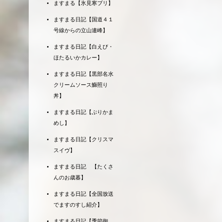
ますまる【氷見寒ブリ】
ますまる日記【国道４１
号線からの立山連峰】
ますまる日記【白えび・
ほたるいかカレー】
ますまる日記【黒部名水
クリームソース鰤照り
丼】
ますまる日記【ぶりかま
めし】
ますまる日記【クリスマ
スイヴ】
ますまる日記 【たくさ
んのお歳暮】
ますまる日記【全国放送
でますのすし紹介】
ますまる日記【季節御