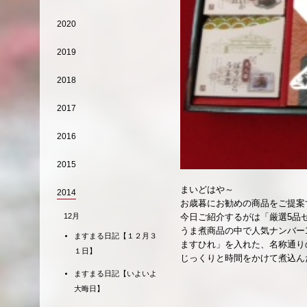
2020
2019
2018
2017
2016
2015
まいどはや～
2014
お歳暮にお勧めの商品をご提案
12月
今日ご紹介するがは「厳選5品セ
うま煮商品の中で人気ナンバー
ますまる日記【１２月３
ますひれ」を入れた、名称通り
１日】
じっくりと時間をかけて煮込ん
ますまる日記【いよいよ
大晦日】