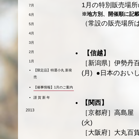
1月の特別販売場所
7月
※地方別、開催順に記
6月
（常設の販売場所
5月
4月
3月
【信越】
2月
1月
［新潟県］伊勢丹百貨
【限定品】特選小丸 新発
(月) ●日本のおい
売
【催事情報】1月のご案内
謹 賀 新 年
【関西】
2013
［京都府］高島屋 京
(火)
［大阪府］大丸百貨店