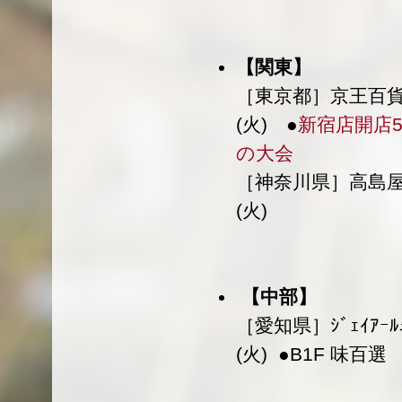
【関東】
［東京都］京王百貨
(火) ●
新宿店開店5
の大会
［神奈川県］高島屋 
(火)
【中部】
［愛知県］ｼﾞｪｲｱｰ
(火) ●B1F 味百選