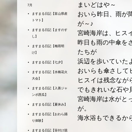
まいどはや～
7月
おいら昨日、雨が
ますまる日記【富山県産
トマト】
が～♪
ますまる日記【ますのす
宮崎海岸は、ヒス
し】
昨日も雨の中傘を
ますまる日記【梅雨明
たちが
け】
浜辺を歩いていた
ますまる日記【七夕】
おいらも傘さして
ますまる日記【水橋花火
大会】
ヒスイは残念なが
でもきれいな石や
ますまる日記【入善ジャ
ンボ西瓜】
宮崎海岸は水がと
ますまる日記【夏休み】
が。
ますまる日記【おわら踊
海水浴もできるか
り体験】
ますまる日記【笹付け競