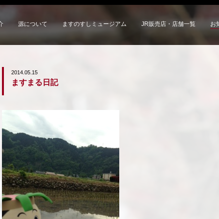
介
源について
ますのすしミュージアム
JR販売店・店舗一覧
お
2014.05.15
ますまる日記