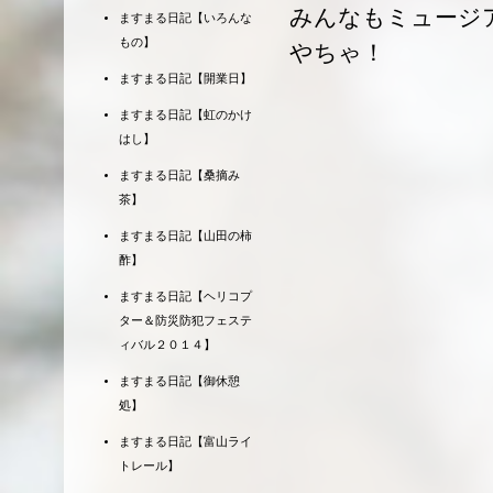
みんなもミュージ
ますまる日記【いろんな
もの】
やちゃ！
ますまる日記【開業日】
ますまる日記【虹のかけ
はし】
ますまる日記【桑摘み
茶】
ますまる日記【山田の柿
酢】
ますまる日記【ヘリコプ
ター＆防災防犯フェステ
ィバル２０１４】
ますまる日記【御休憩
処】
ますまる日記【富山ライ
トレール】