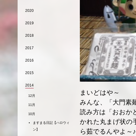
2020
2019
2018
2017
2016
2015
2014
まいどはや～
12月
みんな、「大門素
11月
読み方は「おおか
10月
かれた丸まげ状の
ますまる日記【ハロウィ
ン】
ら茹でるんやよ～♪