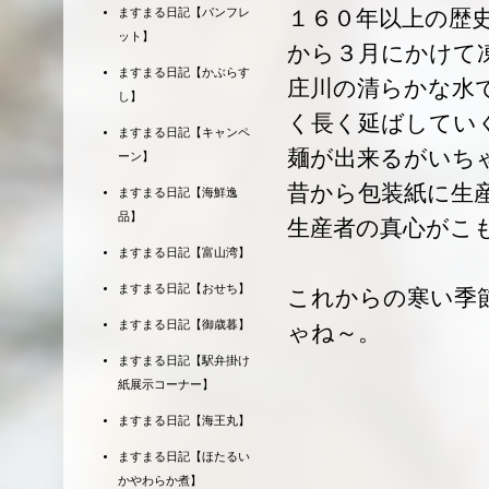
ますまる日記【パンフレ
１６０年以上の歴
ット】
から３月にかけて
ますまる日記【かぶらす
庄川の清らかな水
し】
く長く延ばしてい
ますまる日記【キャンペ
麺が出来るがいち
ーン】
昔から包装紙に生
ますまる日記【海鮮逸
品】
生産者の真心がこ
ますまる日記【富山湾】
ますまる日記【おせち】
これからの寒い季
ますまる日記【御歳暮】
ゃね～。
ますまる日記【駅弁掛け
紙展示コーナー】
ますまる日記【海王丸】
ますまる日記【ほたるい
かやわらか煮】