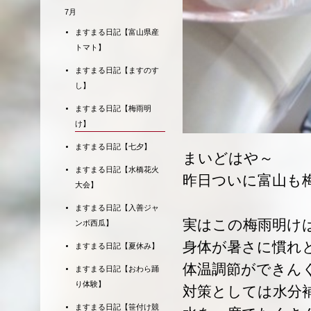
7月
ますまる日記【富山県産
トマト】
ますまる日記【ますのす
し】
ますまる日記【梅雨明
け】
ますまる日記【七夕】
まいどはや～
ますまる日記【水橋花火
昨日ついに富山も
大会】
ますまる日記【入善ジャ
実はこの梅雨明け
ンボ西瓜】
身体が暑さに慣れ
ますまる日記【夏休み】
体温調節ができん
ますまる日記【おわら踊
り体験】
対策としては水分
ますまる日記【笹付け競