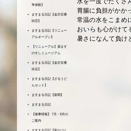
水を一度でたくさ
争体験】
胃腸に負担がかか
ますまる日記【金沢百番
常温の水をこまめ
街②】
おいらも心がけて
ますまる日記【リニュー
暑さになんて負け
アルオープン】
【リニューアル】源ます
のすしミュージアム
ますまる日記【金沢百番
街店】
ますまる日記【ざるうど
んセット】
ますまる日記【新聞】
ますまる日記
【催事情報】 7月・8月の
ご案内
ますまる日記【富山づく