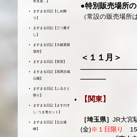
冬支度…】
●特別販売場所
ますまる日記【しめ飾
（常設の販売場所
り】
ますまる日記【三つ重す
し】
ますまる日記【大鋸屋展
望所】
＜１１月＞
ますまる日記【室堂】
ますまる日記【高岡古城
公園】
ますまる日記【ふるさと
祭り】
【関東】
ますまる日記【ますのす
し･うま煮セット】
［埼玉県］
JR大宮
ますまる日記【立山連
(金)
※１日限り
15
峰】