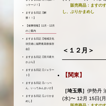
販売商品：ますのすし
ッケージ！】
し、ぶりかまめし
ますまる日記【解
禁！！】
【催事情報】11月・12月
のご案内
ますまる日記【地域文化
功労者に福野夜高祭保存
＜１２月＞
会】
ますまる日記【音川産大
かぶら】
ますまる日記【ジェラー
【関東】
ト】
ますまる日記【いっぺ
ん、いってみんまいけ】
［埼玉県］
伊勢丹 
ますまる日記【ぶりかま
(水)〜 12月 15日(
めし】
販売商品：ますのす