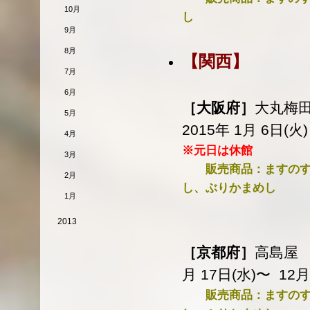
10月
し
9月
8月
【関西】
7月
6月
［大阪府］
大丸梅田
5月
2015年 1月 6日(火
4月
※元日は休館
3月
販売商品：ますのす
2月
し、ぶりかまめし
1月
2013
［京都府］
高島屋 
月 17日(水)〜 12
販売商品：ますのすし