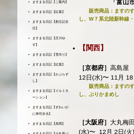
「富山市観光物産
ますまる日記【ご案内】
販売商品：ますのす
ますまる日記【紅葉】
し、W７系北陸新幹線
ますまる日記【創立記念
日】
ますまる日記【庄川ゆ
ず】
【関西】
ますまる日記【雪吊り】
ますまる日記【紅葉】
［京都府］
高島屋 
ますまる日記【かぶらず
12日(水)〜 11月 1
し】
販売商品：ますのす
ますまる日記【イルミネ
し、ぶりかまめし
ーション】
ますまる日記【ずわいが
に寿司弁当】
［大阪府］
大丸梅
ますまる日記【高岡】
(水)〜 12月 2日(
ますまる日記【小丸新パ