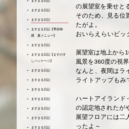
ますまる日記
の展望室を乗せと
ますまる日記
そのため、見る位
ますまる日記
たがよ。
ますまる日記【季節御
おいらえらいビッ
膳 夏メニュー】
ますまる日記
展望室は地上から1
ますまる日記【ますのす
風景を360度の視
しパッケージ】
なんと、夜間はラ
ますまる日記
ライトアップもみ
ますまる日記
ますまる日記
ハートアイランドっ
ますまる日記
の認定地されたが
ますまる日記
展望フロアには二
ますまる日記
ったよ～
ますまる日記