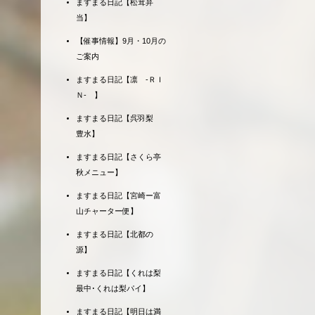
ますまる日記【松茸弁
当】
【催事情報】9月・10月の
ご案内
ますまる日記【凛 -ＲＩ
Ｎ- 】
ますまる日記【呉羽梨
豊水】
ますまる日記【さくら亭
秋メニュー】
ますまる日記【宮崎ー富
山チャーター便】
ますまる日記【北都の
源】
ますまる日記【くれは梨
最中･くれは梨パイ】
ますまる日記【明日は満