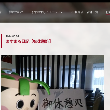
介
源について
ますのすしミュージアム
JR販売店・店舗一覧
お
2014.08.24
ますまる日記【御休憩処】