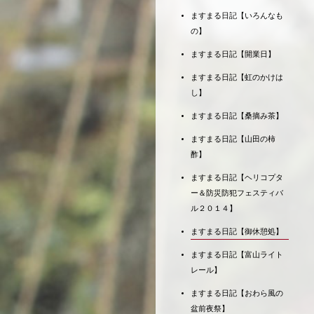
ますまる日記【いろんなも
の】
ますまる日記【開業日】
ますまる日記【虹のかけは
し】
ますまる日記【桑摘み茶】
ますまる日記【山田の柿
酢】
ますまる日記【ヘリコプタ
ー＆防災防犯フェスティバ
ル２０１４】
ますまる日記【御休憩処】
ますまる日記【富山ライト
レール】
ますまる日記【おわら風の
盆前夜祭】