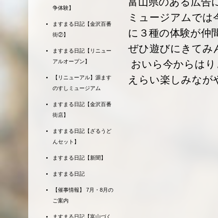
富山県のある広告
争体験】
ミュージアムでは
ますまる日記【金沢百番
に３種の体験が仲
街②】
ぜひ遊びにきてみ
ますまる日記【リニュー
おいら今からはり
アルオープン】
えらい楽しみなが
【リニューアル】源ます
のすしミュージアム
ますまる日記【金沢百番
街店】
ますまる日記【ざるうど
んセット】
ますまる日記【新聞】
ますまる日記
【催事情報】 7月・8月の
ご案内
ますまる日記【富山づく