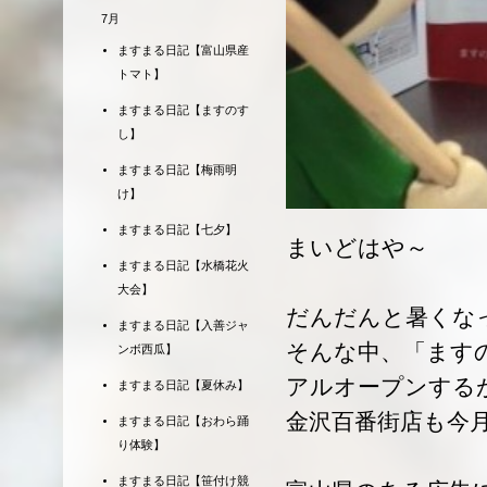
7月
ますまる日記【富山県産
トマト】
ますまる日記【ますのす
し】
ますまる日記【梅雨明
け】
ますまる日記【七夕】
まいどはや～
ますまる日記【水橋花火
大会】
だんだんと暑くな
ますまる日記【入善ジャ
そんな中、「ます
ンボ西瓜】
アルオープンする
ますまる日記【夏休み】
金沢百番街店も今
ますまる日記【おわら踊
り体験】
ますまる日記【笹付け競