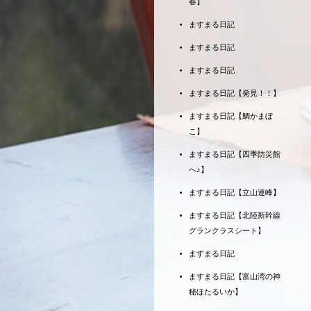
春】
ますまる日記
ますまる日記
ますまる日記
ますまる日記【発見！！】
ますまる日記【鯛かまぼ
こ】
ますまる日記【四季防災館
へ♪】
ますまる日記【立山連峰】
ますまる日記【北陸新幹線
グランクラスシート】
ますまる日記
ますまる日記【富山湾の神
秘ほたるいか】