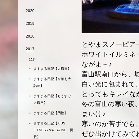
2020
2019
2018
とやまスノーピア
2017
ホワイトイルミネ
12月
ながよ～♪
ますまる日記【大晦日】
富山駅南口から、
ますまる日記【今年も大
白い光に包まれて
詰め】
とってもキレイな
ますまる日記【もうすぐ
冬の富山の寒い夜
大晦日】
まいけ♪
ますまる日記【門松】
寒いのが苦手でも
ますまる日記【KIDS
FITNESS MAGAZINE 掲
ぜひ出かけてみて
載】