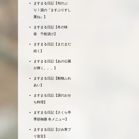
ますまる日記【旬のぶ
り！源の『ますぶりすし
重ね』】
ますまる日記【冬の味
覚 千枚漬け】
ますまる日記【まだまだ
続く】
ますまる日記【あの公園
が輝く。。。】
ますまる日記【動物ふれ
あい】
ますまる日記【源のおせ
ち料理】
ますまる日記【さくら亭
季節御膳 冬メニュー】
ますまる日記【ひみ寒ブ
リ宣言】