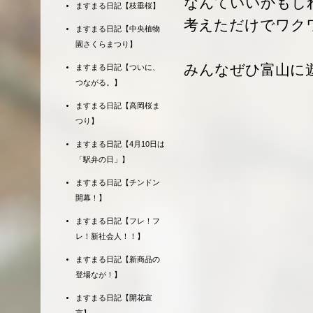
なんていいかもし
ますまる日記【枝垂桜】
考えただけでワク
ますまる日記【中央植物
園さくらまつり】
みんなぜひ富山に
ますまる日記【ついに、
つながる。】
ますまる日記【高岡桜ま
つり】
ますまる日記【4月10日は
「駅弁の日」】
ますまる日記【チンドン
開幕！】
ますまる日記【フレ！フ
レ！新社会人！！】
ますまる日記【新商品の
登場なが！】
ますまる日記【開花宣