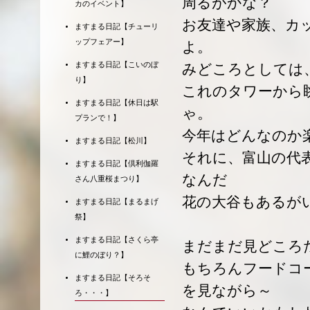
周るがかな？
カのイベント】
お友達や家族、カ
ますまる日記【チューリ
ップフェアー】
よ。
ますまる日記【こいのぼ
みどころとしては
り】
これのタワーから
ますまる日記【休日は駅
ゃ。
プランで！】
今年はどんなのか
ますまる日記【松川】
それに、富山の代
ますまる日記【倶利伽羅
なんだ
さん八重桜まつり】
花の大谷もあるが
ますまる日記【まるまげ
祭】
ますまる日記【さくら亭
まだまだ見どころ
に鯉のぼり？】
もちろんフードコ
ますまる日記【そろそ
を見ながら～
ろ・・・】