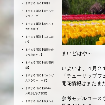
ますまる日記【満開】
ますまる日記【ゴールデ
ンウィーク】
ますまる日記【ホタルイ
カの釜揚げ】
ますまる日記【ちょこた
び】
ますまる日記【砺波味め
まいどはや～
ぐり花めぐり】
ますまる日記【福野夜高
いよいよ、４月２
祭】
『チューリップフ
ますまる日記【にゅうぜ
んフラワーロード】
開花情報はまだま
ますまる日記【第14回
お魚さばき方教室】
参考モデルコース
ますまる日記【ホタルイ