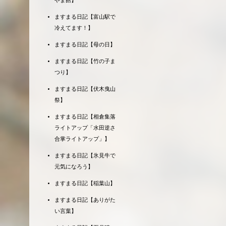
やま館】
ますまる日記【富山駅で
冷えてます！】
ますまる日記【母の日】
ますまる日記【竹の子ま
つり】
ますまる日記【伏木曳山
祭】
ますまる日記【相倉集落
ライトアップ「水田逆さ
合掌ライトアップ」】
ますまる日記【氷見牛で
元気になろう】
ますまる日記【稲葉山】
ますまる日記【ありがた
い言葉】