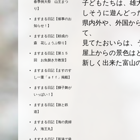
子どもたちは、雄
春季例大祭 山王まつ
り】
しそうに遊んどっ
ますまる日記【催事のお
県内外や、外国か
知らせ！】
て、
ますまる日記【頼成の
見てたおいらは、
森 花しょうぶ祭り】
屋上からの景色は
ますまる日記【第１５
回 お魚捌き方教室】
新しく出来た富山
ますまる日記【ますのす
し一重「ａｆｆ」掲載】
ますまる日記【獅子舞が
いっぱい！】
ますまる日記【旅と鉄
道】
ますまる日記【海の貴婦
人 海王丸】
ますまる日記【新湊で発