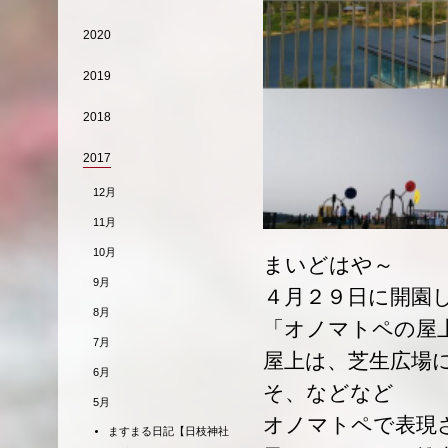
2020
2019
2018
2017
12月
11月
10月
まいどはや～
9月
４月２９日に開園
8月
「オノマトペの屋
7月
屋上は、芝生広場
6月
そ、などなど
5月
オノマトペで表現
ますまる日記【日枝神社