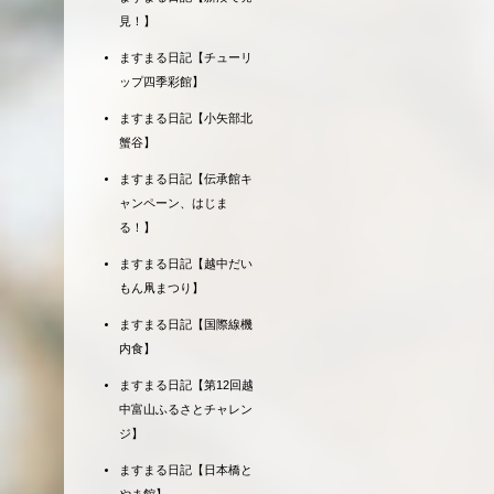
見！】
ますまる日記【チューリ
ップ四季彩館】
ますまる日記【小矢部北
蟹谷】
ますまる日記【伝承館キ
ャンペーン、はじま
る！】
ますまる日記【越中だい
もん凧まつり】
ますまる日記【国際線機
内食】
ますまる日記【第12回越
中富山ふるさとチャレン
ジ】
ますまる日記【日本橋と