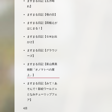
ますまる日記【五月晴
れ】
ますまる日記【母の日】
ますまる日記【田植えが
はじまる！】
ますまる日記【ＧＷお出
かけ】
ますまる日記【グラウジ
ーズ】
ますまる日記【富山県美
術館「オノマトペの屋
上」】
ますまる日記【みて！あ
そんで！影絵ワールド㏌
となみチューリップフェ
ア】
4月