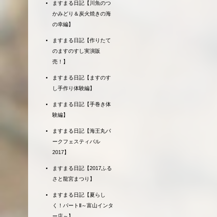
ますまる日記【川魚のつ
かみどり＆炭火焼きの海
の幸編】
ますまる日記【作りたて
のますのすし実演販
売！】
ますまる日記【ますのす
し手作り体験編】
ますまる日記【手巻き体
験編】
ますまる日記【海王丸パ
ークフェスティバル
2017】
ますまる日記【2017ふる
さと龍宮まつり】
ますまる日記【夏らし
く！パートⅡ～富山インタ
ー店～】