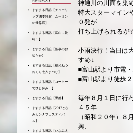
聞納涼花火】
神通川の川面を染
ますまる日記【チューリ
特大スターマイン
ップ四季彩館 ムーミン
０発が
の世界展】
打ち上げられるが
ますまる日記【富山に乾
杯！】
小雨決行！当日は
ますまる日記【催事のお
知らせ】
すめ↓
ますまる日記【福光ねつ
■富山駅より市電
おくり七夕まつり】
■富山駅より徒歩２
ますまる日記【コーヒー
でひと休み…】
毎年８月１日に行
ますまる日記【黒部】
４５年
ますまる日記【2017とな
みカンナフェスティバ
（昭和２０年）８
ル】
興、
ますまる日記【いなみ太