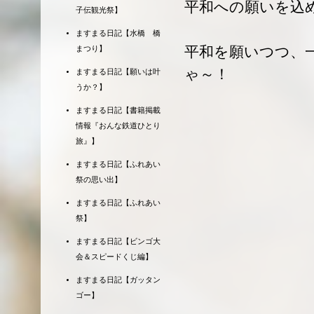
平和への願いを込
子伝観光祭】
ますまる日記【水橋 橋
平和を願いつつ、
まつり】
ゃ～！
ますまる日記【願いは叶
うか？】
ますまる日記【書籍掲載
情報『おんな鉄道ひとり
旅』】
ますまる日記【ふれあい
祭の思い出】
ますまる日記【ふれあい
祭】
ますまる日記【ビンゴ大
会＆スピードくじ編】
ますまる日記【ガッタン
ゴー】