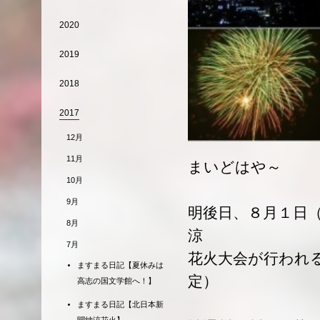
2020
2019
2018
2017
12月
11月
まいどはや～
10月
9月
明後日、８月１日
8月
涼
7月
花火大会が行われ
ますまる日記【夏休みは
定）
高志の国文学館へ！】
ますまる日記【北日本新