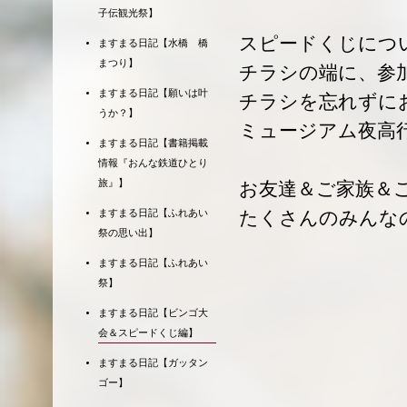
子伝観光祭】
スピードくじにつ
ますまる日記【水橋 橋
まつり】
チラシの端に、参
ますまる日記【願いは叶
チラシを忘れずに
うか？】
ミュージアム夜高
ますまる日記【書籍掲載
情報『おんな鉄道ひとり
旅』】
お友達＆ご家族＆
たくさんのみんな
ますまる日記【ふれあい
祭の思い出】
ますまる日記【ふれあい
祭】
ますまる日記【ビンゴ大
会＆スピードくじ編】
ますまる日記【ガッタン
ゴー】