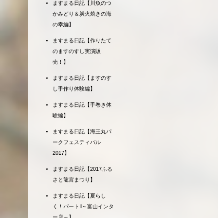
ますまる日記【川魚のつ
かみどり＆炭火焼きの海
の幸編】
ますまる日記【作りたて
のますのすし実演販
売！】
ますまる日記【ますのす
し手作り体験編】
ますまる日記【手巻き体
験編】
ますまる日記【海王丸パ
ークフェスティバル
2017】
ますまる日記【2017ふる
さと龍宮まつり】
ますまる日記【夏らし
く！パートⅡ～富山インタ
ー店～】