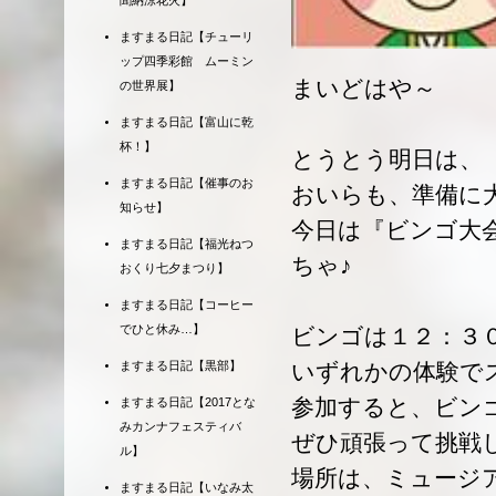
聞納涼花火】
ますまる日記【チューリ
ップ四季彩館 ムーミン
まいどはや～
の世界展】
ますまる日記【富山に乾
杯！】
とうとう明日は、
ますまる日記【催事のお
おいらも、準備に大
知らせ】
今日は『ビンゴ大
ますまる日記【福光ねつ
ちゃ♪
おくり七夕まつり】
ますまる日記【コーヒー
でひと休み…】
ビンゴは１２：３
いずれかの体験で
ますまる日記【黒部】
参加すると、ビン
ますまる日記【2017とな
みカンナフェスティバ
ぜひ頑張って挑戦
ル】
場所は、ミュージ
ますまる日記【いなみ太