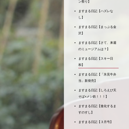
ン祭り】
ますまる日記【ハズレな
し】
ますまる日記【まっぷる金
沢】
ますまる日記【さて、来週
のミュージアムは？】
ますまる日記【スキー日
和】
ますまる日記【「氷見牛弁
当」新発売】
ますまる日記【しろえび天
そば×メシ鉄！！！】
ますまる日記【進化するま
すのすし】
ますまる日記【３月号】