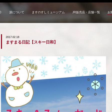
介
源について
ますのすしミュージアム
JR販売店・店舗一覧
お
2017.02.18
ますまる日記【スキー日和】