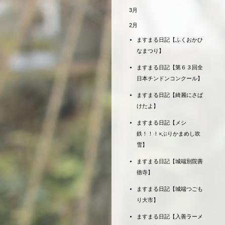
3月
2月
ますまる日記【ふくおかひ
なまつり】
ますまる日記【第６３回全
日本チンドンコンクール】
ますまる日記【綺麗にさば
けたよ】
ますまる日記【メシ
鉄！！！×ぶりかまめし吹
雪】
ますまる日記【城端別院善
徳寺】
ますまる日記【城端つごも
り大市】
ますまる日記【入善ラーメ