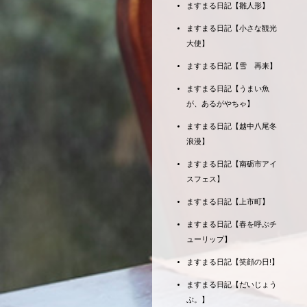
ますまる日記【雛人形】
ますまる日記【小さな観光
大使】
ますまる日記【雪 再来】
ますまる日記【うまい魚
が、あるがやちゃ】
ますまる日記【越中八尾冬
浪漫】
ますまる日記【南砺市アイ
スフェス】
ますまる日記【上市町】
ますまる日記【春を呼ぶチ
ューリップ】
ますまる日記【笑顔の日!】
ますまる日記【だいじょう
ぶ。】