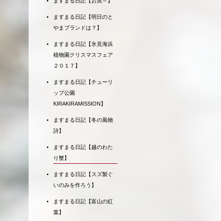
ますまる日記【お魚～】
ますまる日記【明日のと
やまブランドは？】
ますまる日記【氷見海浜
植物園クリスマスフェア
２０１７】
ますまる日記【チューリ
ップ公園
KIRAKIRAMISSION】
ますまる日記【冬の風物
詩】
ますまる日記【越のわた
り蟹】
ますまる日記【スズ製ぐ
いのみを作ろう】
ますまる日記【富山の紅
葉】