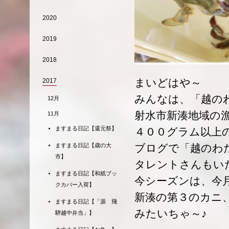
2020
2019
2018
まいどはや～
2017
みんなは、「越の
12月
射水市新湊地域の
11月
ますまる日記【還元祭】
４００グラム以上
ブログで「越のわ
ますまる日記【歳の大
市】
タレントさんもい
ますまる日記【和紙ブッ
今シーズンは、今
クカバー入荷】
新湊の第３のカニ
ますまる日記【「源 飛
みたいちゃ～♪
騨越中弁当」】