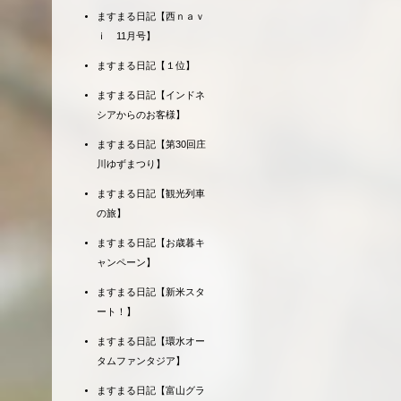
ますまる日記【西ｎａｖ
ｉ 11月号】
ますまる日記【１位】
ますまる日記【インドネ
シアからのお客様】
ますまる日記【第30回庄
川ゆずまつり】
ますまる日記【観光列車
の旅】
ますまる日記【お歳暮キ
ャンペーン】
ますまる日記【新米スタ
ート！】
ますまる日記【環水オー
タムファンタジア】
ますまる日記【富山グラ