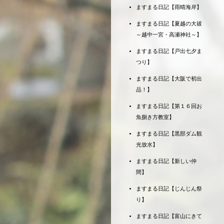
ますまる日記【雨晴海岸】
ますまる日記【夏越の大祓
～越中一宮・高瀬神社～】
ますまる日記【戸出七夕ま
つり】
ますまる日記【大阪で初出
品！】
ますまる日記【第１６回お
魚捌き方教室】
ますまる日記【黒部ダム観
光放水】
ますまる日記【新しい仲
間】
ますまる日記【じんじん祭
り】
ますまる日記【富山にきて