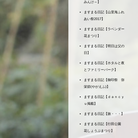
みんけ～】
ますまる日記【山里海ふれ
あい祭2017】
ますまる日記【ラベンダー
花まつり】
ますまる日記【明日は父の
日】
ますまる日記【ホタルと夜
とファミリーパーク】
ますまる日記【御印祭 弥
栄節(やがえふ)】
ますまる日記【ｄａｎｃｙ
ｕ掲載】
ますまる日記【旅・・・】
ますまる日記【行田公園
花しょうぶまつり】