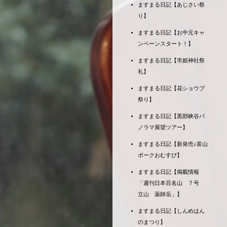
ますまる日記【あじさい祭
り】
ますまる日記【お中元キャ
ンペーンスタート！】
ますまる日記【市姫神社祭
礼】
ますまる日記【花ショウブ
祭り】
ますまる日記【黒部峡谷パ
ノラマ展望ツアー】
ますまる日記【新発売♪富山
ポークおむすび】
ますまる日記【掲載情報
「週刊日本百名山 ７号
立山 薬師岳」】
ますまる日記【しんめはん
のまつり】