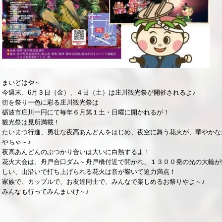
まいどはや～
今週末、6月３日（金）、４日（土）は庄川観光祭が開催されるよ♪
街を祭り一色に彩る庄川観光祭は
砺波市庄川一円にて毎年６月第１土・日曜に開かれるが！
観光祭は見所満載！
たいまつ行進、勇壮な夜高あんどんをはじめ、夜空に舞う花火が、華やかな
やちゃ～♪
夜高あんどんのぶつかり合いは大いに白熱するよ！
花火大会は、舟戸合口ダム～舟戸橋付近で開かれ、１３００発の光の大輪が
しい、山沿いで打ち上げられる花火は音が響いて迫力満点！
家族で、カップルで、お友達同士で、みんなで楽しめるお祭りやよ～♪
みんなも行ってみんまいけ～♪