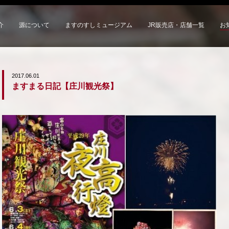
介
源について
ますのすしミュージアム
JR販売店・店舗一覧
お
2017.06.01
ますまる日記【庄川観光祭】